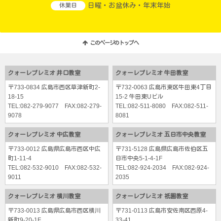
日曜・お盆休み・年末年始
休業日
このページのトップへ
クォーレプレミオ 井口教室
クォーレプレミオ 牛田教室
〒733-0834 広島市西区草津新町2-
〒732-0063 広島市東区牛田東4丁目
18-15
15-2 牛田東Uビル
TEL:
082-279-9077
FAX:082-279-
TEL:
082-511-8080
FAX:082-511-
9078
8081
クォーレプレミオ 中広教室
クォーレプレミオ 五日市中央教室
〒733-0012 広島県広島市西区中広
〒731-5128 広島県広島市佐伯区五
町1-11-4
日市中央5-1-4-1F
TEL:
082-532-9010
FAX:082-532-
TEL:
082-924-2034
FAX:082-924-
9011
2035
クォーレプレミオ 横川教室
クォーレプレミオ 祇園教室
〒733-0013 広島県広島市西区横川
〒731-0113 広島市安佐南区西原4-
新町9-20-1F
33-41